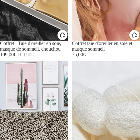
Promotion
Coffret - Taie d'oreiller en soie,
Coffret taie d'oreiller en soie et
masque de sommeil, chouchou
masque sommeil
Prix
Prix
109,00€
109,90€
75,00€
promotionnel
régulier
Coffret
Coffret
Cadeau
Cadeau
Noël-
de
Taie
Noël-
d'oreiller
Taie
en
d'oreiller
soie,
en
Masque
soie,
de
Masque
nuit,
de
Chouchou
nuit,
Chouchou