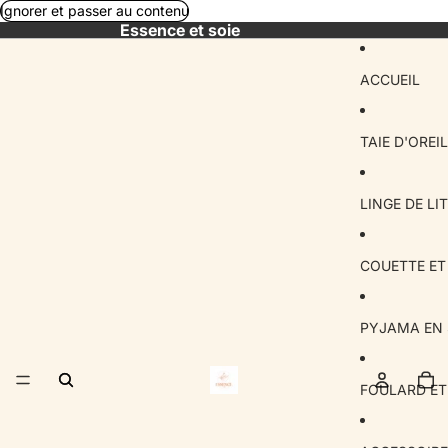
Ignorer et passer au contenu
Essence et soie
ACCUEIL
TAIE D'OREI
LINGE DE LI
COUETTE ET 
PYJAMA EN 
No
tot
d’a
FOULARD ET
da
le
pa
0