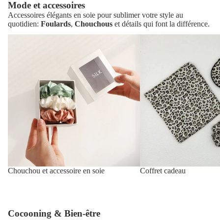
Mode et accessoires
Accessoires élégants en soie pour sublimer votre style au
quotidien:
Foulards
,
Chouchous
et détails qui font la différence.
Chouchou
Coffret
et
cadeau
accessoire
en
soie
Chouchou et accessoire en soie
Coffret cadeau
Cocooning & Bien-être