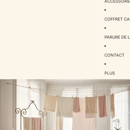
ACCESSOIRE
i
e
COFFRET C
PARURE DE L
CONTACT
PLUS