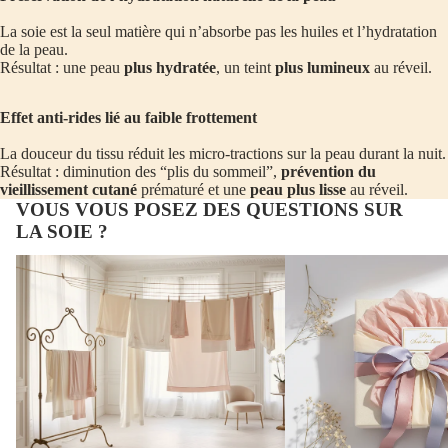
La soie est la seul matière qui n’absorbe pas les huiles et l’hydratation
de la peau.
Résultat : une peau
plus hydratée
, un teint
plus lumineux
au réveil.
Effet anti-rides lié au faible frottement
La douceur du tissu réduit les micro-tractions sur la peau durant la nuit.
Résultat : diminution des “plis du sommeil”,
prévention du
vieillissement cutané
prématuré et une
peau plus lisse
au réveil.
VOUS VOUS POSEZ DES QUESTIONS SUR
LA SOIE ?
Comment
Offrir
entretenir
de
la
la
soie
soie
pour
:
préserver
un
sa
cadeau
douceur
bien-
et
être
sa
durable
durabilité
et