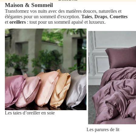
Maison & Sommeil
Transformez vos nuits avec des matières douces, naturelles et
élégantes pour un sommeil d'exception.
Taies
,
Draps
,
Couettes
et
oreillers
: tout pour un sommeil apaisé et luxueux.
Les
Les
taies
parures
d’oreiller
de
en
lit
soie
Les taies d’oreiller en soie
Les parures de lit