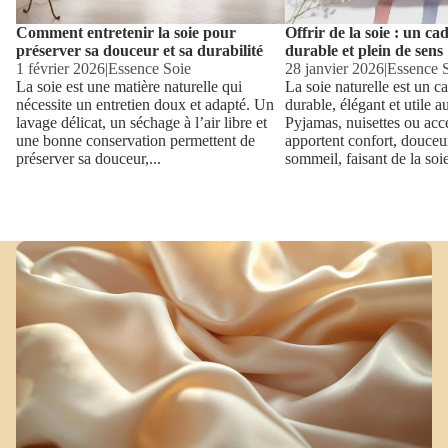
plein
de
Comment entretenir la soie pour
Offrir de la soie : un ca
sens
préserver sa douceur et sa durabilité
durable et plein de sens
1 février 2026
|
Essence Soie
28 janvier 2026
|
Essence 
La soie est une matière naturelle qui
La soie naturelle est un c
nécessite un entretien doux et adapté. Un
durable, élégant et utile a
lavage délicat, un séchage à l’air libre et
Pyjamas, nuisettes ou acce
une bonne conservation permettent de
apportent confort, douceur
préserver sa douceur,...
sommeil, faisant de la soie