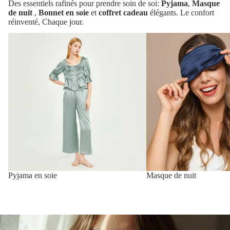
Des essentiels rafinés pour prendre soin de soi:
Pyjama
,
Masque
de nuit
,
Bonnet en soie
et
coffret cadeau
élégants. Le confort
réinventé, Chaque jour.
Pyjama
Masque
en
de
soie
nuit
Pyjama en soie
Masque de nuit